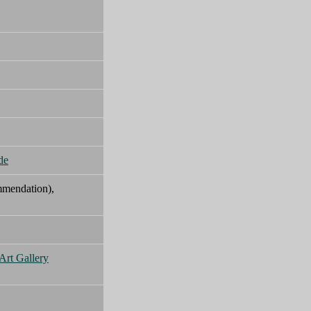
de
mmendation),
Art Gallery