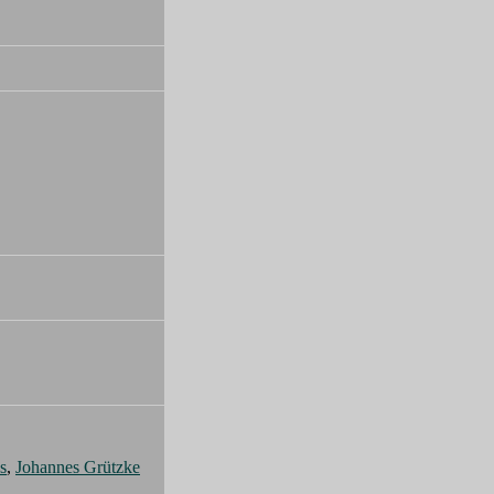
s
,
Johannes Grützke