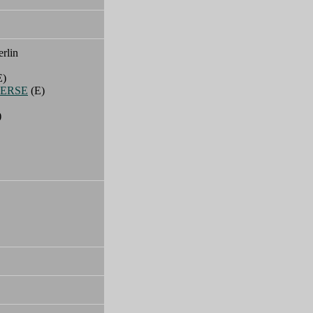
rlin
E)
VERSE
(E)
)