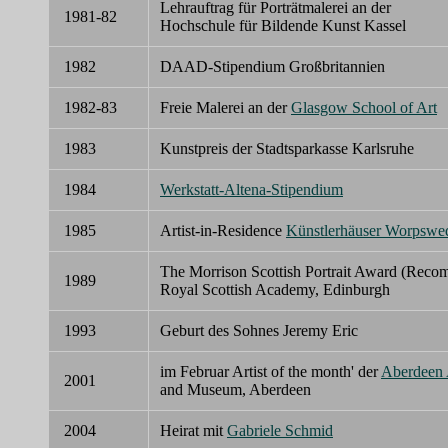
Lehrauftrag für Porträtmalerei an der
1981-82
Hochschule für Bildende Kunst Kassel
1982
DAAD-Stipendium Großbritannien
1982-83
Freie Malerei an der
Glasgow School of Art
1983
Kunstpreis der Stadtsparkasse Karlsruhe
1984
Werkstatt-Altena-Stipendium
1985
Artist-in-Residence
Künstlerhäuser Worpswe
The Morrison Scottish Portrait Award (Reco
1989
Royal Scottish Academy, Edinburgh
1993
Geburt des Sohnes Jeremy Eric
im Februar Artist of the month' der
Aberdeen 
2001
and Museum, Aberdeen
2004
Heirat mit
Gabriele Schmid