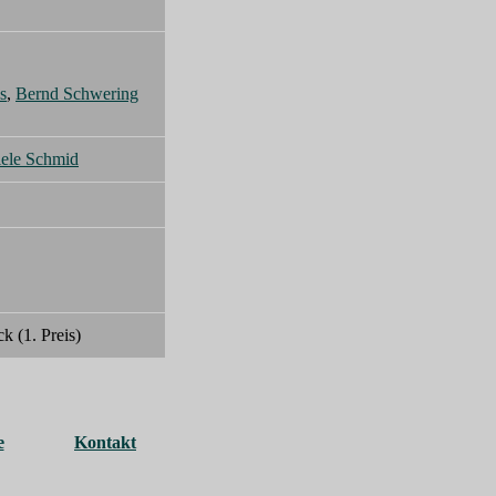
s
,
Bernd Schwering
iele Schmid
 (1. Preis)
e
Kontakt