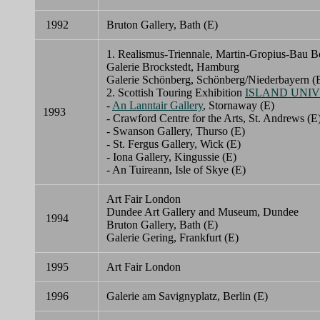
1992
Bruton Gallery, Bath (E)
1. Realismus-Triennale, Martin-Gropius-Bau Be
Galerie Brockstedt, Hamburg
Galerie Schönberg, Schönberg/Niederbayern (
2. Scottish Touring Exhibition
ISLAND UNI
-
An Lanntair Gallery
, Stornaway (E)
1993
- Crawford Centre for the Arts, St. Andrews (E
- Swanson Gallery, Thurso (E)
- St. Fergus Gallery, Wick (E)
- Iona Gallery, Kingussie (E)
- An Tuireann, Isle of Skye (E)
Art Fair London
Dundee Art Gallery and Museum, Dundee
1994
Bruton Gallery, Bath (E)
Galerie Gering, Frankfurt (E)
1995
Art Fair London
1996
Galerie am Savignyplatz, Berlin (E)