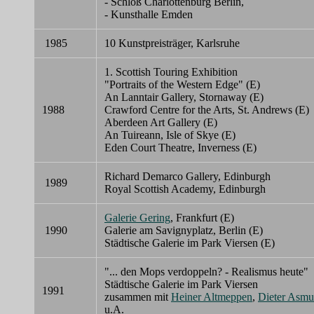
- Schloß Charlottenburg Berlin,
- Kunsthalle Emden
1985
10 Kunstpreisträger, Karlsruhe
1. Scottish Touring Exhibition
"Portraits of the Western Edge" (E)
An Lanntair Gallery, Stornaway (E)
1988
Crawford Centre for the Arts, St. Andrews (E)
Aberdeen Art Gallery (E)
An Tuireann, Isle of Skye (E)
Eden Court Theatre, Inverness (E)
Richard Demarco Gallery, Edinburgh
1989
Royal Scottish Academy, Edinburgh
Galerie Gering
, Frankfurt (E)
1990
Galerie am Savignyplatz, Berlin (E)
Städtische Galerie im Park Viersen (E)
"... den Mops verdoppeln? - Realismus heute"
Städtische Galerie im Park Viersen
1991
zusammen mit
Heiner Altmeppen
,
Dieter Asmu
u.A.